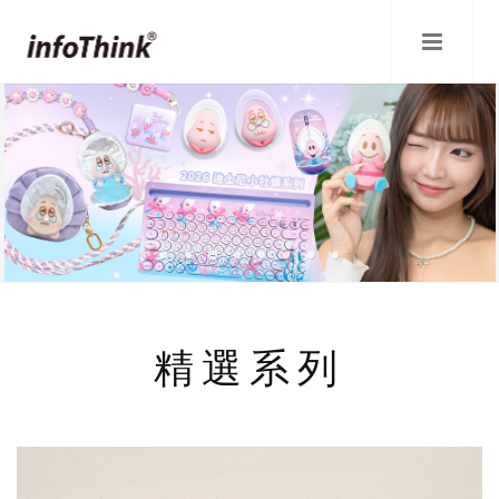
移
至
主
內
容
精選系列