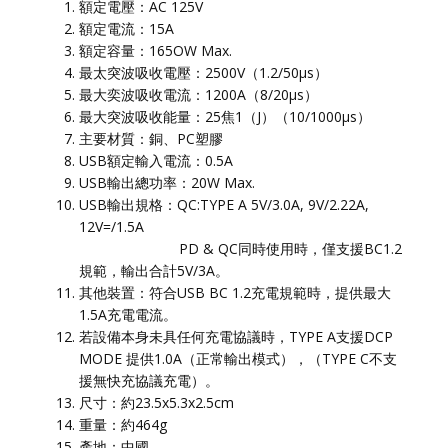
額定電壓：AC 125V
額定電流：15A
額定容量：165OW Max.
最太突波吸收電壓：2500V（1.2/50μs）
最大奕波吸收電流：1200A（8/20μs）
最大突波吸收能量：25焦1（J）（10/1000μs）
主要材質：銅、PC塑膠
USB額定輸入電流：0.5A
USB輸出總功率：20W Max.
USB輸出規格：QC:TYPE A 5V/3.0A, 9V/2.22A,
12V=/1.5A
PD & QC同時使用時，僅支援BC1.2
規範，輸出合計5V/3A。
其他裝置：符合USB BC 1.2充電規範時，提供最大
1.5A充電電流。
若設備本身未具任何充電協議時，TYPE A支援DCP
MODE 提供1.0A（正常輸出模式），（TYPE C不支
援無快充協議充電）。
尺寸：約23.5x5.3x2.5cm
重量：約464g
產地：中國