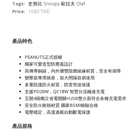
Tags:
史努比 Snoopy 歐拉夫 Olaf
Price:
1680 TWD
產品特色
PEANUTS正式授權
獨家可愛造型防塵蓋設計
高傳導銅線，內外層雙阻燃絕緣材質，安全有保障
變壓器專用插座，加大間隔容易使用
多重防護防火材質，防雷突波保護
支援PD20W，QC18W 智慧分流極速充電
五開4插獨立省電開關+USB雙介面符合各種充電需求
安全防火耐熱材質 國家BSMI檢驗合格
電壓穩定，高溫過載自動斷電保護
產品規格