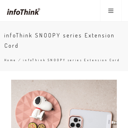
Skip
to
main
content
infoThink SNOOPY series Extension
Cord
Home
/
infoThink SNOOPY series Extension Cord
Breadcrumb