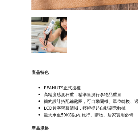
產品特色
PEANUTS正式授權
高精度感測秤重，精準量測行李物品重量
簡約設計搭配鑰匙圈，可自動關機、單位轉換、
LCD數字螢幕清晰，輕輕提起自動顯示數據
最大承重50KG以內,旅行、購物、居家實用必備
產品規格