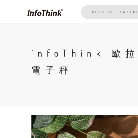
Skip
to
PRODUCTS
CARD R
main
content
infoThink
電子秤