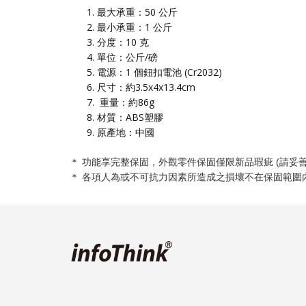
最大承重：50 公斤
最小承重：1 公斤
分度：10 克
單位：公斤/磅
電源：1 個鈕扣電池 (Cr2032)
尺寸：約3.5x4x13.4cm
重量：約86g
材質：ABS塑膠
原產地：中國
＊ 功能享完整保固，外觀零件保固僅限新品瑕疵 (請妥
＊ 各項人為或不可抗力因素所造成之損壞不在保固範圍