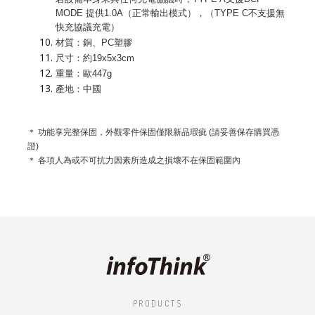
MODE 提供1.0A（正常輸出模式），（TYPE C不支援無
快充協議充電）
材質：銅、PC塑膠
尺寸：約19x5x3cm
重量：歐447g
產地：中國
＊ 功能享完整保固，外觀零件保固僅限新品瑕疵 (請妥善保存購買憑
證)
＊ 各項人為或不可抗力因素所造成之損壞不在保固範圍內
PRODUCTS