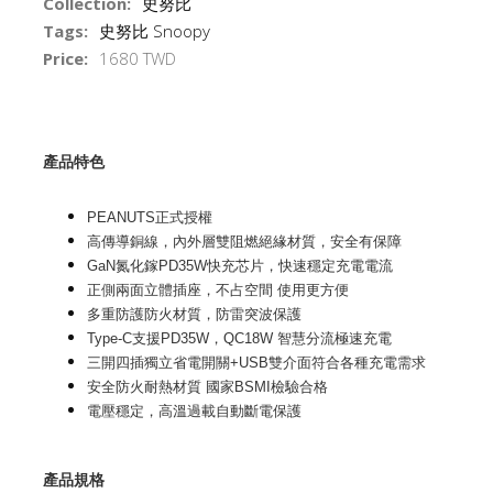
Collection:
史努比
Tags:
史努比 Snoopy
Price:
1680 TWD
產品特色
PEANUTS正式授權
高傳導銅線，內外層雙阻燃絕緣材質，安全有保障
GaN氮化鎵PD35W快充芯片，快速穩定充電電流
正側兩面立體插座，不占空間 使用更方便
多重防護防火材質，防雷突波保護
Type-C支援PD35W，QC18W 智慧分流極速充電
三開四插獨立省電開關+USB雙介面符合各種充電需求
安全防火耐熱材質 國家BSMI檢驗合格
電壓穩定，高溫過載自動斷電保護
產品規格