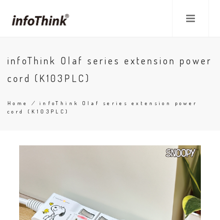
Skip
to
main
content
infoThink Olaf series extension power
cord (K103PLC)
Home
/
infoThink Olaf series extension power
cord (K103PLC)
Breadcrumb