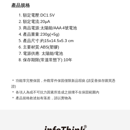
產品規格
額定電壓:DC1.5V
額定電流:20μA
商品電源:太陽能/AAA 4號電池
產品重量:230g(+5g)
產品尺寸:約15x14.5x5.3 cm
主要材質:ABS(塑膠)
電源供應: 太陽能/電池
保存期限(常溫常態下):10年
＊ 功能享完整保固，外觀零件保固僅限新品瑕疵 (請妥善保存購買憑
證)
＊ 各項人為或不可抗力因素所造成之損壞不在保固範圍內
＊ 產品規格敘述如有落差，請以實物為