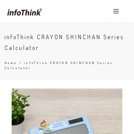
Skip
to
main
content
infoThink CRAYON SHINCHAN Series
Calculator
Home
/
infoThink CRAYON SHINCHAN Series
Calculator
Breadcrumb