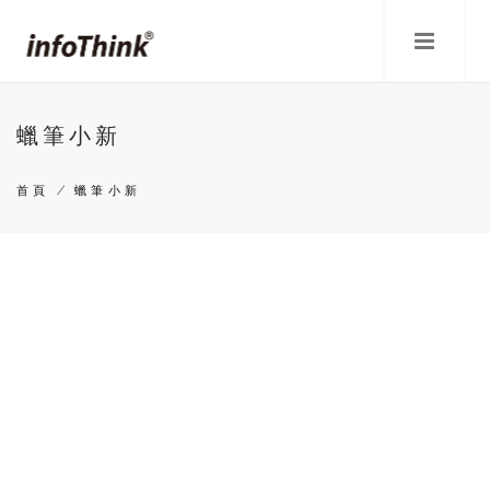
移
至
主
內
容
蠟筆小新
首頁
/
蠟筆小新
導
航
連
結