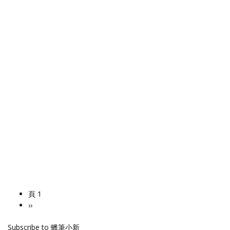
頁 1
Pagination
下
››
一
Subscribe to 蠟筆小新
頁