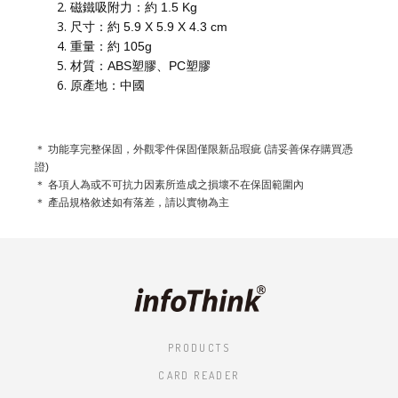
磁鐵吸附力：約 1.5 Kg
尺寸：約 5.9 X 5.9 X 4.3 cm
重量：約 105g
材質：ABS塑膠、PC塑膠
原產地：中國
＊ 功能享完整保固，外觀零件保固僅限新品瑕疵 (請妥善保存購買憑
證)
＊ 各項人為或不可抗力因素所造成之損壞不在保固範圍內
＊ 產品規格敘述如有落差，請以實物為主
PRODUCTS
CARD READER