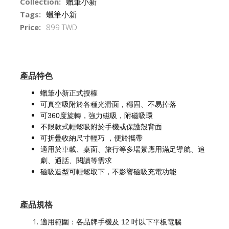
Collection:
蠟筆小新
Tags:
蠟筆小新
Price:
899 TWD
產品特色
蠟筆小新正式授權
可真空吸附於各種光滑面，穩固、不易掉落
可360度旋轉，強力磁吸，附磁吸環
不限款式輕鬆吸附於手機或保護殼背面
可折疊收納尺寸輕巧 ，便於攜帶
適用於車載、桌面、旅行等多場景應用滿足導航、追
劇、通話、閱讀等需求
磁吸造型可輕鬆取下，不影響磁吸充電功能
產品規格
適用範圍：各品牌手機及 12 吋以下平板電腦