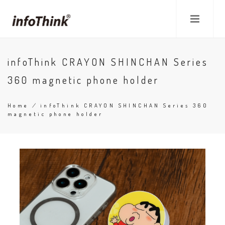
Skip
to
main
content
infoThink CRAYON SHINCHAN Series
360 magnetic phone holder
Home
/
infoThink CRAYON SHINCHAN Series 360
magnetic phone holder
Breadcrumb