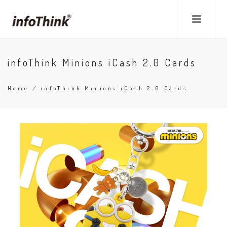
Skip
to
main
content
infoThink Minions iCash 2.0 Cards
Home
/
infoThink Minions iCash 2.0 Cards
Breadcrumb