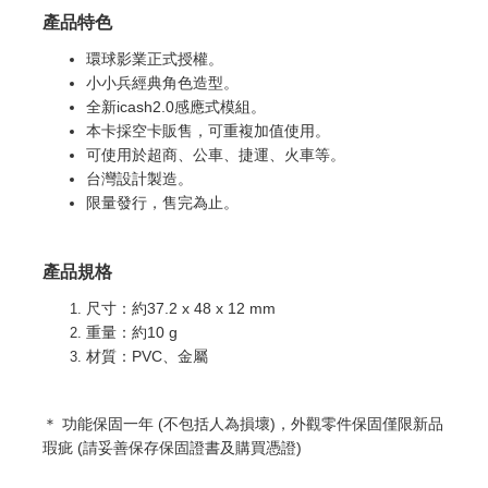
產品特色
環球影業正式授權。
小小兵經典角色造型。
全新icash2.0感應式模組。
本卡採空卡販售，可重複加值使用。
可使用於超商、公車、捷運、火車等。
台灣設計製造。
限量發行，售完為止。
產品規格
尺寸：約37.2 x 48 x 12 mm
重量：
約10 g
材質：PVC、金屬
＊ 功能
保固一年 (不包括人為損壞)，外觀零件保固僅限新品
瑕疵 (請妥善保存保固證書及購買憑證)