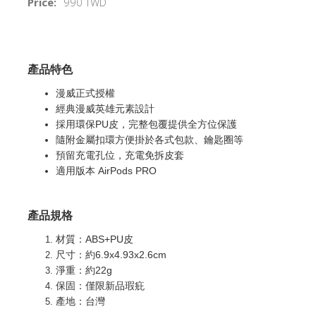
Price:
990 TWD
產品特色
漫威正式授權
經典漫威英雄元素設計
採用環保PU皮，完整包覆提供全方位保護
隨附金屬扣環方便掛於各式包款、鑰匙圈等
預留充電孔位，充電免拆皮套
適用版本 AirPods PRO
產品規格
材質：ABS+PU皮
尺寸：約6.9x4.93x2.6cm
淨重：約22g
保固：僅限新品瑕疪
產地：台灣