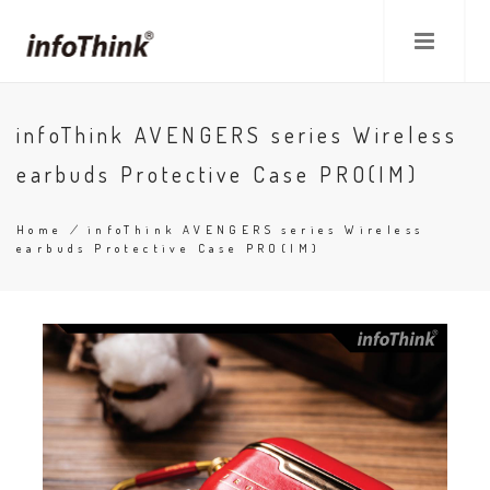
Skip
to
main
content
infoThink AVENGERS series Wireless
earbuds Protective Case PRO(IM)
Home
/
infoThink AVENGERS series Wireless
earbuds Protective Case PRO(IM)
Breadcrumb