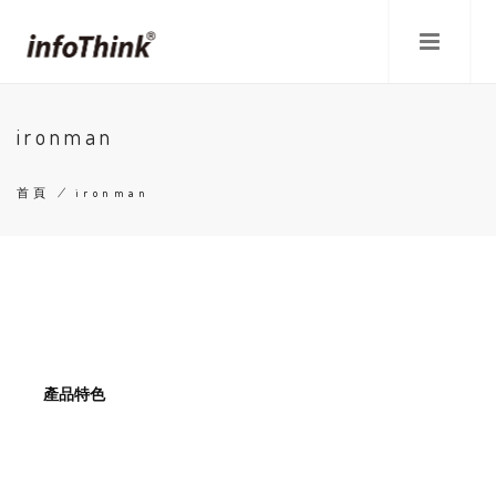
移
至
主
內
容
ironman
首頁
/
ironman
導
航
連
結
產品特色