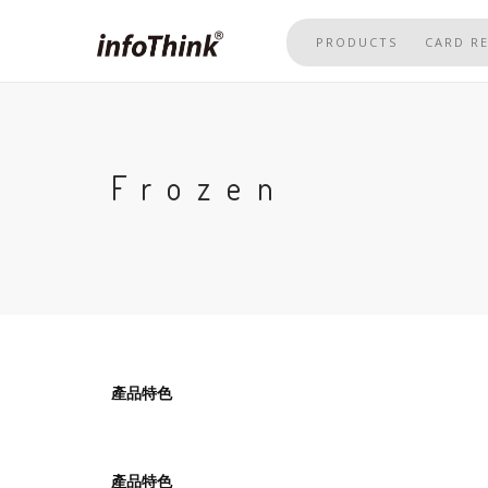
Skip
to
PRODUCTS
CARD R
main
content
Frozen
產品特色
產品特色