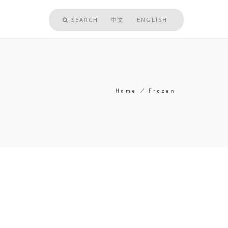
SEARCH
中文
ENGLISH
Home
/
Frozen
Breadcrumb