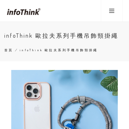
移
至
主
內
容
infoThink 歐拉夫系列手機吊飾頸掛繩
首頁
/
infoThink 歐拉夫系列手機吊飾頸掛繩
導
航
連
結