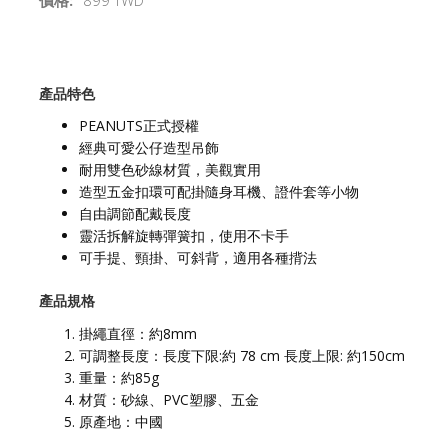
價格:
899 TWD
產品特色
PEANUTS正式授權
經典可愛公仔造型吊飾
耐用雙色砂線材質，美觀實用
造型五金扣環可配掛隨身耳機、證件套等小物
自由調節配戴長度
靈活拆解旋轉彈簧扣，使用不卡手
可手提、頸掛、可斜背，適用各種揹法
產品規格
掛繩直徑：約8mm
可調整長度：長度下限:約 78 cm 長度上限: 約150cm
重量：約85g
材質：砂線、PVC塑膠、五金
原產地：中國