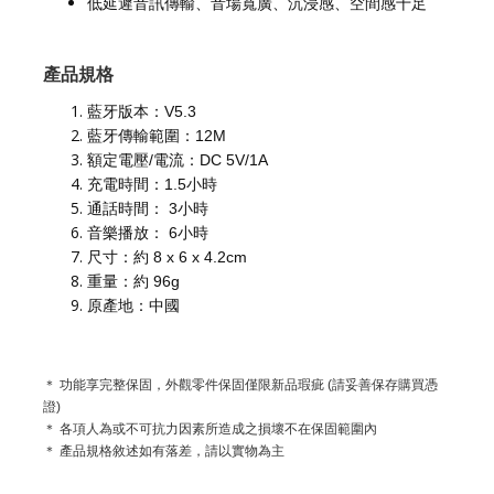
低延遲音訊傳輸、音場寬廣、沉浸感、空間感十足
產品規格
藍牙版本：V5.3
藍牙傳輸範圍：12M
額定電壓/電流：DC 5V/1A
充電時間：1.5小時
通話時間： 3小時
音樂播放： 6小時
尺寸：約 8 x 6 x 4.2cm
重量：約 96g
原產地：中國
＊ 功能享完整保固，外觀零件保固僅限新品瑕疵 (請妥善保存購買憑
證)
＊ 各項人為或不可抗力因素所造成之損壞不在保固範圍內
＊ 產品規格敘述如有落差，請以實物為主