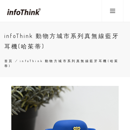
移
至
主
內
容
infoThink 動物方城市系列真無線藍牙
耳機(哈茱蒂)
首頁
/
infoThink 動物方城市系列真無線藍牙耳機(哈茱
蒂)
導
航
連
結