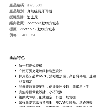
產品編碼:
iTWS 500
產品類別:
真無線藍牙耳機
授權品牌:
迪士尼
經典收藏:
Zootopia動物方城市
標籤:
Zootopia2 動物方城市
價格:
1480 TWD
產品特色
迪士尼正式授權
立體可愛充電艙獨特造型設計
採用藍牙晶片V5.3，清晰層次感，高音質傳輸、連線
品質穩定
開機即時智能配對，便捷操控按鈕、簡單易上手
真無線輕量化設計，小巧便攜
被動式降噪，配戴穩定、舒適、無負擔
加強版麥克風收音清晰，RCV通話降噪、溝通無礙