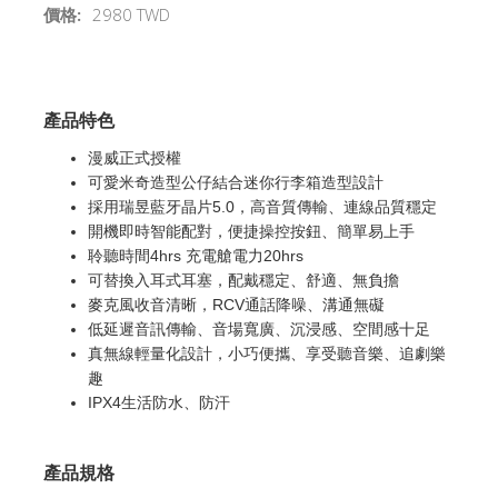
價格:
2980 TWD
產品特色
漫威正式授權
可愛米奇造型公仔結合迷你行李箱造型設計
採用瑞昱藍牙晶片5.0，高音質傳輸、連線品質穩定
開機即時智能配對，便捷操控按鈕、簡單易上手
聆聽時間4hrs 充電艙電力20hrs
可替換入耳式耳塞，配戴穩定、舒適、無負擔
麥克風收音清晰，RCV通話降噪、溝通無礙
低延遲音訊傳輸、音場寬廣、沉浸感、空間感十足
真無線輕量化設計，小巧便攜、享受聽音樂、追劇樂
趣
IPX4生活防水、防汗
產品規格