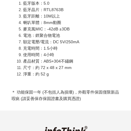
藍牙版本：5.0
藍牙晶片：RTL8763B
藍牙距離：10M以上
喇叭單體：8mm動圈
麥克風MIC：-42dB ±3DB
電池：鋰聚合物電池
額定電壓/電流：DC 5V/250mA
充電時間：1.5小時
使用時間：4小時
產品材質：ABS+304不鏽鋼
尺寸：約 72 x 48 x 27 mm
淨重：約 52 g
＊ 功能
保固一年 (不包括人為損壞)，外觀零件保固僅限新品
瑕疵 (請妥善保存保固證書及購買憑證)