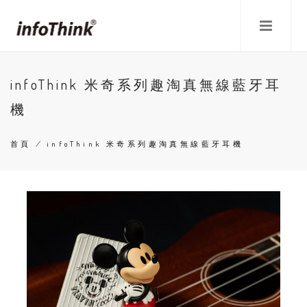
移
至
主
內
容
infoThink 米奇系列趣淘真無線藍牙耳
機
首頁
/
infoThink 米奇系列趣淘真無線藍牙耳機
導
航
連
結