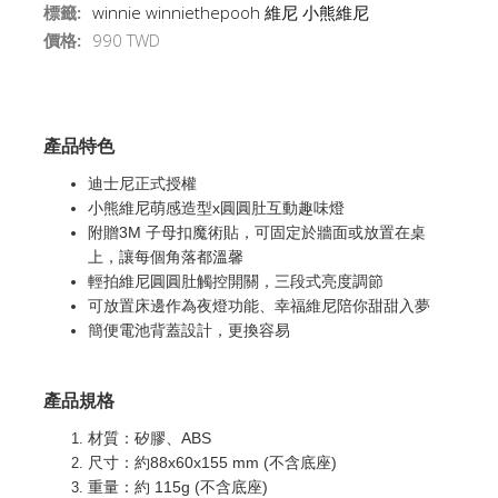
標籤:
winnie
winniethepooh
維尼
小熊維尼
價格:
990 TWD
產品特色
迪士尼正式授權
小熊維尼萌感造型x圓圓肚互動趣味燈
附贈3M 子母扣魔術貼，可固定於牆面或放置在桌
上，讓每個角落都溫馨
輕拍維尼圓圓肚觸控開關，三段式亮度調節
可放置床邊作為夜燈功能、幸福維尼陪你甜甜入夢
簡便電池背蓋設計，更換容易
產品規格
材質：矽膠、ABS
尺寸：約88x60x155 mm (不含底座)
重量：約 115g (不含底座)