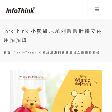
移
至
主
內
容
infoThink 小熊維尼系列圓圓肚掛立兩
用拍拍燈
首頁
/
infoThink 小熊維尼系列圓圓肚掛立兩用拍拍燈
導
航
連
結