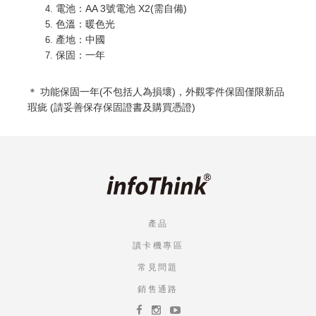
電池：AA 3號電池 X2(需自備)
色溫：暖色光
產地：中國
保固：一年
＊ 功能
保固一年(不包括人為損壞)，外觀零件保固僅限新品
瑕疵 (請妥善保存保固證書及購買憑證)
產品
讀卡機專區
常見問題
銷售通路