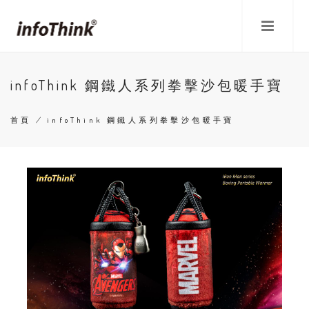
移
至
主
內
容
infoThink 鋼鐵人系列拳擊沙包暖手寶
首頁
/
infoThink 鋼鐵人系列拳擊沙包暖手寶
導
航
連
結