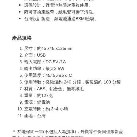
環保設計，鋰電池無限次重複使用。
附可替換束線帶，絨毛套可拆下清洗。
台灣設計製造，鋰電池通過BSMI檢驗。
產品規格
尺寸：約45 x45 x125mm
介面：USB
輸入電壓：DC 5V /1A
輸出功率：最大3.5W
使用溫度：45/ 55 ±5 o C
使用時數：微微溫約 240 分鐘，暖暖溫約 160 分鐘
材質：ABS、鋁合金、無毒絨毛
重量：約127克
電源：鋰電池
充電時間：約 3~4 小時
產地：台灣
＊ 功能
保固一年(不包括人為損壞)，外觀零件保固僅限新品