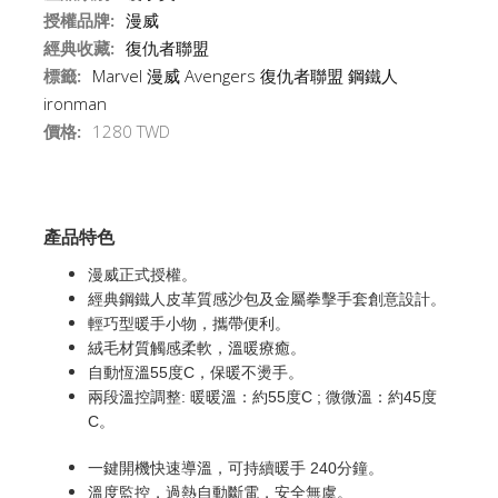
授權品牌:
漫威
經典收藏:
復仇者聯盟
標籤:
Marvel
漫威
Avengers
復仇者聯盟
鋼鐵人
ironman
價格:
1280 TWD
產品特色
漫威正式授權。
經典鋼鐵人皮革質感沙包及金屬拳擊手套創意設計。
輕巧型暖手小物，攜帶便利。
絨毛材質觸感柔軟，溫暖療癒。
自動恆溫55度C，保暖不燙手。
兩段溫控調整: 暖暖溫：約55度C ; 微微溫：約45度
C。
一鍵開機快速導溫，可持續暖手 240分鐘。
溫度監控，過熱自動斷電，安全無虞。