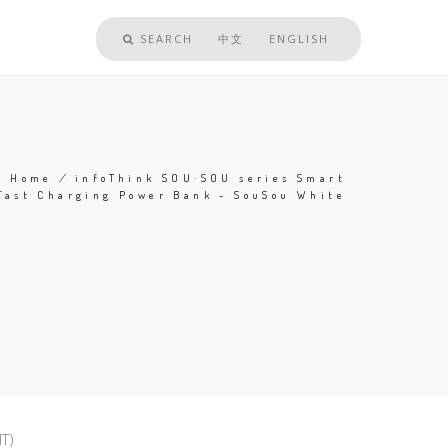
SEARCH
中文
ENGLISH
Home
/
infoThink SOU·SOU series Smart
Fast Charging Power Bank - SouSou White
Breadcrumb
T)