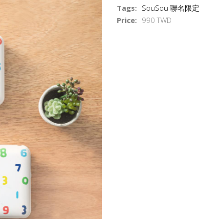
Tags:
SouSou
聯名限定
Price:
990 TWD