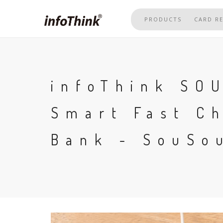
Skip
to
PRODUCTS
CARD R
main
content
infoThink SO
Smart Fast C
Bank - SouSo