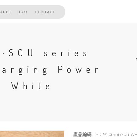
EADER
FAQ
CONTACT
U·SOU series
harging Power
u White
產品編碼:
PD-910(SouSou-WH