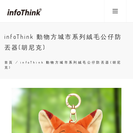
移
至
主
內
容
infoThink 動物方城市系列絨毛公仔防
丟器(胡尼克)
首頁
/
infoThink 動物方城市系列絨毛公仔防丟器(胡尼
克)
導
航
連
結