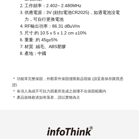
工作頻率：2.402~ 2.480MHz
供應電源：3V (鈕扣電池CR2025)，如遇電池沒電
力，可自行更換電池
RF輸出功率：86.31 dBuV/m
尺寸:約 10.5 x 5 x 1.2 cm ±10%
重量: 約 45g±5%
材質: 絨毛、ABS塑膠
產地：中國
＊ 功能享完整保固，外觀零件保固僅限新品瑕疵 (請妥善保存購買憑
證)
＊ 各項人為或不可抗力因素所造成之損壞不在保固範圍內
＊ 產品規格敘述如有落差，請以實物為主