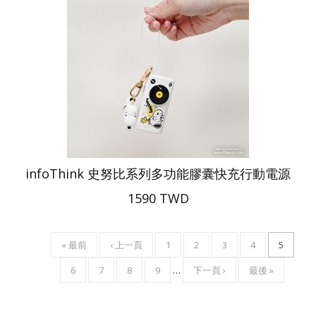
infoThink 史努比系列多功能膠囊快充行動電源
1590 TWD
FIRST
« 最前
PREVIOUS
‹ 上一頁
頁
1
頁
2
頁
3
頁
4
目
5
Pagination
PAGE
PAGE
面
面
面
面
前
頁
6
頁
7
頁
8
頁
9
…
下
下一頁 ›
LAST
最後 »
頁
面
面
面
面
一
PAGE
面
頁