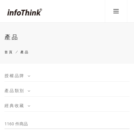
移
至
主
內
容
產品
首頁
/
產品
導
航
授權品牌
連
產品類別
結
經典收藏
1160 件商品