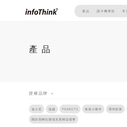
移
至
產品
讀卡機專區
常
主
內
容
產品
授權品牌
迪士尼
漫威
PEANUTS
角落小夥伴
環球影業
關於我轉生變成史萊姆這檔事