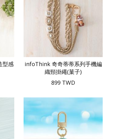
列造型感
infoThink 奇奇蒂蒂系列手機編
織頸掛繩(菓子)
899 TWD