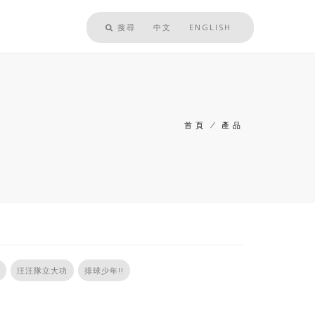
搜尋
中文
ENGLISH
首頁
/
產品
導
航
連
結
汪汪隊立大功
排球少年!!