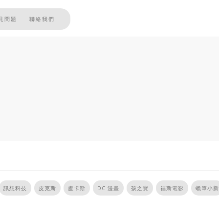
見問題
聯絡我們
訊想科技
皮克斯
盧卡斯
DC 漫畫
孩之寶
福斯電影
蠟筆小新