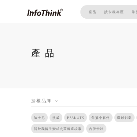
移
至
產品
讀卡機專區
常
主
內
容
產品
授權品牌
迪士尼
漫威
PEANUTS
角落小夥伴
環球影業
關於我轉生變成史萊姆這檔事
吉伊卡哇