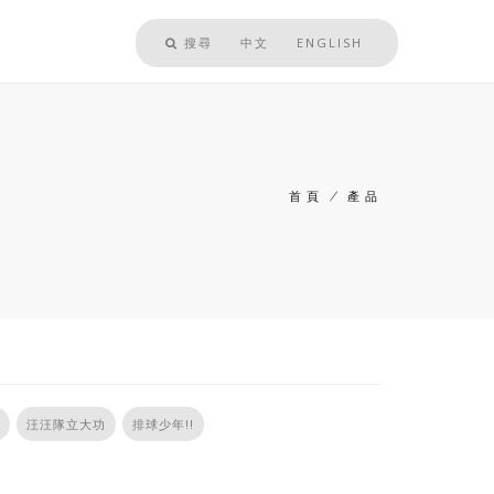
搜尋
中文
ENGLISH
首頁
/
產品
導
航
連
結
汪汪隊立大功
排球少年!!