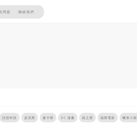
見問題
聯絡我們
訊想科技
皮克斯
盧卡斯
DC 漫畫
孩之寶
福斯電影
蠟筆小新